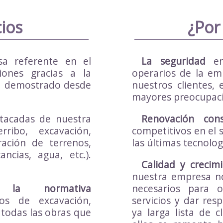
cios
¿Por
a referente en el
La seguridad
en 
iones gracias a la
operarios de la em
 ha demostrado desde
nuestros clientes,
mayores preocupac
acadas de nuestra
Renovación cons
ribo, excavación,
competitivos en el 
ración de terrenos,
las últimas tecnolo
cias, agua, etc.).
Calidad y crecimi
nuestra empresa no
e la normativa
necesarios para 
os de excavación,
servicios y dar res
 todas las obras que
ya larga lista de c